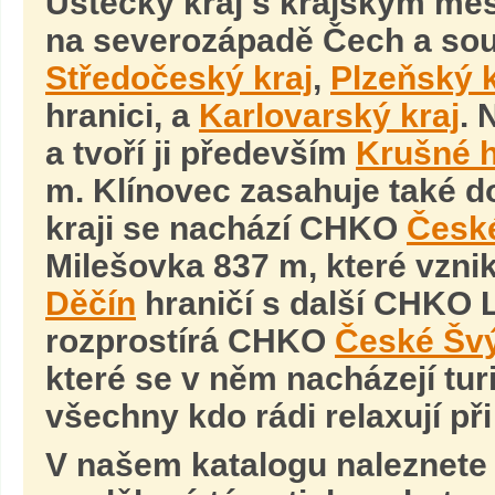
Ústecký kraj s krajským m
na severozápadě Čech a sous
Středočeský kraj
,
Plzeňský k
hranici, a
Karlovarský kraj
. 
a tvoří ji především
Krušné 
m. Klínovec zasahuje také d
kraji se nachází CHKO
České
Milešovka 837 m, které vzni
Děčín
hraničí s další CHKO 
rozprostírá CHKO
České Šv
které se v něm nacházejí tur
všechny kdo rádi relaxují př
V našem katalogu naleznete