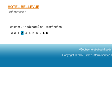
HOTEL BELLEVUE
Jetřichovice 6
celkem 227 záznamů na 19 stránkách.
1
2
3
4
5
6
7
Všeobecné obchodní podm
Copyright © 2007 - 2012 Inform service c
Ncllw 브랜드
スーパー