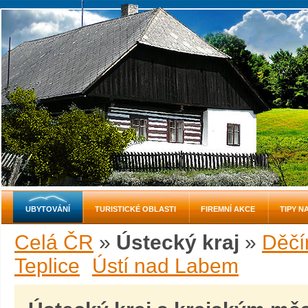
UBYTOVÁNÍ
TURISTICKÉ OBLASTI
FIREMNÍ AKCE
TIPY N
Celá ČR
»
Ústecký kraj
»
Děčí
Teplice
Ústí nad Labem