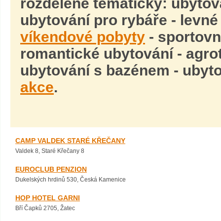
rozdělené tématicky: ubytová
ubytování pro rybáře - levné
víkendové pobyty
- sportovn
romantické ubytování - agrot
ubytování s bazénem - ubyt
akce
.
CAMP VALDEK STARÉ KŘEČANY
Valdek 8, Staré Křečany 8
EUROCLUB PENZION
Dukelských hrdinů 530, Česká Kamenice
HOP HOTEL GARNI
Bří Čapků 2705, Žatec