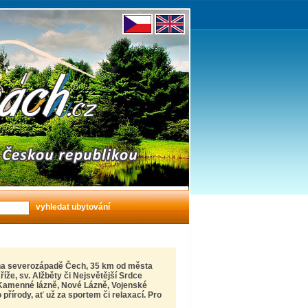
í na severozápadě Čech, 35 km od města
říže, sv. Alžběty či Nejsvětější Srdce
 Kamenné lázně, Nové Lázně, Vojenské
 přírody, ať už za sportem či relaxací. Pro