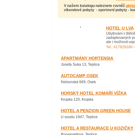
V našem katalogu naleznete rovněž
ubyto
víkendové pobyty - sportovní pobyty - lu
HOTEL U LVA
Ubytování v Bílině
zadaptovaných pok
ale i možnost usp
Tel.: 417829180
-
APARTMÁNY HORTENSIA
Josefa Suka 13, Teplice
AUTOCAMP OSEK
Nelsonská 669, Osek
HORSKÝ HOTEL KOMÁŘÍ VÍŽKA
Krupka 120, Krupka
HOTEL A PENZION GREEN HOUSE
U soudu 1947, Teplice
HOTEL A RESTAURACE U KOZIČKY
Rooseveltova, Teplice