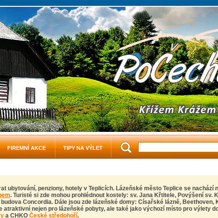
FIREMNÍ AKCE
TIPY NA VÝLET
rat ubytování, penziony, hotely v Teplicích. Lázeňské město Teplice se nacház
abem
. Turisté si zde mohou prohlédnout kostely: sv. Jana Křtitele, Povýšení sv. K
á budova Concordia. Dále jsou zde lázeňské domy: Císařské lázně, Beethoven,
ce atraktivní nejen pro lázeňské pobyty, ale také jako výchozí místo pro výlety do
ry
a CHKO
České středohoří
.