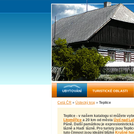
UBYTOVÁNÍ
TURISTICKÉ OBLASTI
Celá ČR
»
Ústecký kraj
»
Teplice
Teplice - v našem katalogu si můžete vyb
Litoměřice
a 20 km od města
Ústí nad L
Páně. Další památkou je expresionistick
lázně a Hadí lázně. Pro turisty jsou Tepli
tuto činnost jsou ideální blízké
Krušné ho