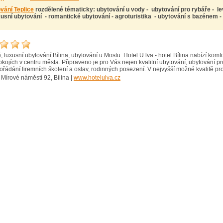
vání Teplice
rozdělené tématicky: ubytování u vody - ubytování pro rybáře - le
xusní ubytování - romantické ubytování - agroturistika - ubytování s bazénem 
, luxusní ubytování Bílina, ubytování u Mostu. Hotel U lva - hotel Bílina nabízí kom
ojích v centru města. Připraveno je pro Vás nejen kvalitní ubytování, ubytování pr
ořádání firemních školení a oslav, rodinných posezení. V nejvyšší možné kvalitě pro
 Mírové náměstí 92, Bílina |
www.hotelulva.cz