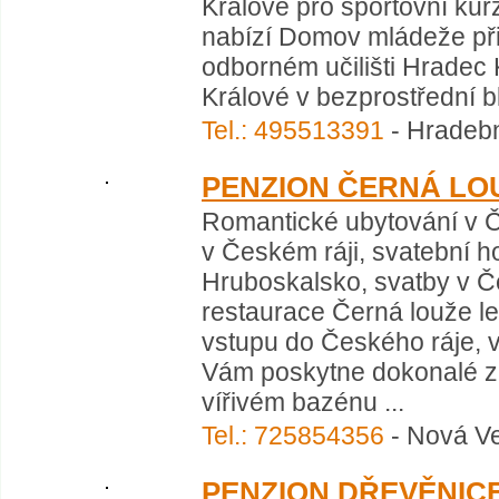
Králové pro sportovní kur
nabízí Domov mládeže při
odborném učilišti Hradec 
Králové v bezprostřední blí
Tel.: 495513391
- Hradebn
PENZION ČERNÁ LO
Romantické ubytování v Č
v Českém ráji, svatební ho
Hruboskalsko, svatby v Če
restaurace Černá louže le
vstupu do Českého ráje, v 
Vám poskytne dokonalé z
vířivém bazénu ...
Tel.: 725854356
- Nová Ve
PENZION DŘEVĚNIC