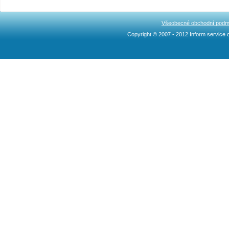
Všeobecné obchodní podm
Copyright © 2007 - 2012 Inform service c
Ncllw 브랜드
スーパー