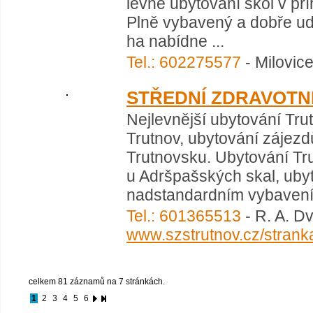
levné ubytování škol v pří
Plně vybavený a dobře ud
ha nabídne ...
Tel.: 602275577
- Milovice
STŘEDNÍ ZDRAVOTN
Nejlevnější ubytování Tru
Trutnov, ubytování zájezd
Trutnovsku. Ubytování Tru
u Adršpašských skal, uby
nadstandardním vybavením,
Tel.: 601365513
- R. A. D
www.szstrutnov.cz/strank
celkem 81 záznamů na 7 stránkách.
1
2
3
4
5
6