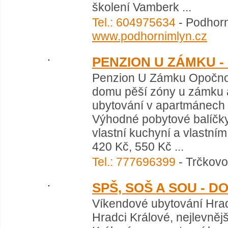
školení Vamberk ...
Tel.: 604975634
- Podhorn
www.podhornimlyn.cz
PENZION U ZÁMKU 
Penzion U Zámku Opočno s
domu pěší zóny u zámku 
ubytování v apartmánech 
Výhodné pobytové balíčky
vlastní kuchyní a vlastním
420 Kč, 550 Kč ...
Tel.: 777696399
- Trčkovo
SPŠ, SOŠ A SOU - 
Víkendové ubytování Hrad
Hradci Králové, nejlevněj