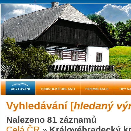
UBYTOVÁNÍ
TURISTICKÉ OBLASTI
FIREMNÍ AKCE
TIPY N
Vyhledávání [
hledaný výr
Nalezeno 81 záznamů
Celá ČR
»
Královéhradecký kr