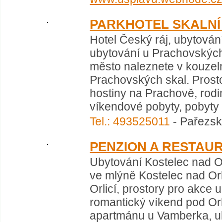
PARKHOTEL SKALNÍ
Hotel Český ráj, ubytování
ubytování u Prachovských 
město naleznete v kouzeln
Prachovských skal. Prosto
hostiny na Prachově, rod
víkendové pobyty, pobyty s
Tel.: 493525011
- Pařezská
PENZION A RESTAU
Ubytování Kostelec nad Or
ve mlýně Kostelec nad Orl
Orlicí, prostory pro akce 
romantický víkend pod Or
apartmánu u Vamberka, uby