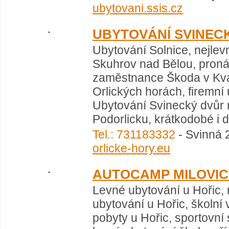
ubytovani.ssis.cz
UBYTOVÁNÍ SVINEC
Ubytování Solnice, nejlev
Skuhrov nad Bělou, proná
zaměstnance Škoda v Kva
Orlických horách, firemní
Ubytování Svinecký dvůr n
Podorlicku, krátkodobé i 
Tel.: 731183332
- Svinná 
orlicke-hory.eu
AUTOCAMP MILOVIC
Levné ubytování u Hořic, 
ubytování u Hořic, školní 
pobyty u Hořic, sportovní 