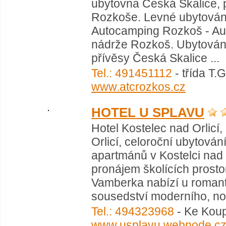
ubytovna Česká Skalice, 
Rozkoše. Levné ubytování
Autocamping Rozkoš - Aut
nádrže Rozkoš. Ubytování
přívěsy Česká Skalice ...
Tel.: 491451112
- třída T.
www.atcrozkos.cz
HOTEL U SPLAVU
Hotel Kostelec nad Orlicí
Orlicí, celoroční ubytován
apartmánů v Kostelci nad O
pronájem školících prostor
Vamberka nabízí u romant
sousedství moderního, no
Tel.: 494323968
- Ke Koupa
www.usplavu.webnode.c