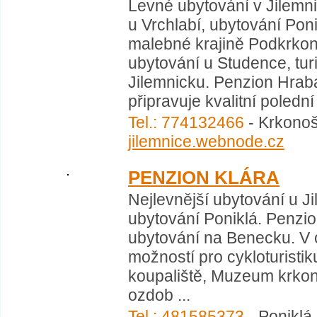
Levné ubytování v Jilemnic
u Vrchlabí, ubytování Pon
malebné krajině Podkrkon
ubytování u Studence, tur
Jilemnicku. Penzion Hrab
připravuje kvalitní polední
Tel.: 774132466
- Krkonoš
jilemnice.webnode.cz
PENZION KLÁRA
Nejlevnější ubytování u J
ubytování Poniklá. Penzio
ubytování na Benecku. V o
možností pro cykloturistiku
koupaliště, Muzeum krkon
ozdob ...
Tel.: 481585373
- Poniklá 