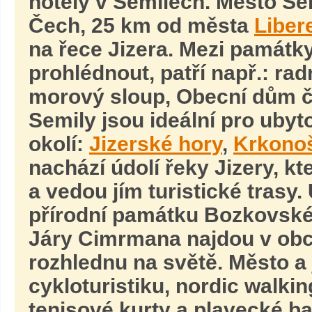
hotely v Semilech. Město S
Čech, 25 km od města
Liber
na řece Jizera. Mezi památky
prohlédnout, patří např.: rad
morový sloup, Obecní dům č
Semily jsou ideální pro ubyt
okolí:
Jizerské hory
,
Krkono
nachází údolí řeky Jizery, 
a vedou jím turistické tras
přírodní památku Bozkovské
Járy Cimrmana najdou v obc
rozhlednu na světě. Město a j
cykloturistiku, nordic walkin
tenisové kurty a plavecké ba