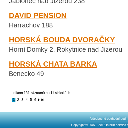
Jablonec nad Jizerou 238
DAVID PENSION
Harrachov 188
HORSKÁ BOUDA DVORAČKY
Horní Domky 2, Rokytnice nad Jizerou
HORSKÁ CHATA BARKA
Benecko 49
celkem 131 záznamů na 11 stránkách.
1
2
3
4
5
6
Všeobecné obchodní podm
Copyright © 2007 - 2012 Inform service c