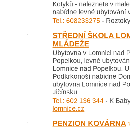
Kotyků - naleznete v mal
nabídne levné ubytování v
Tel.: 608233275
- Roztoky
STŘEDNÍ ŠKOLA LO
MLÁDEŽE
Ubytovna v Lomnici nad P
Popelkou, levné ubytování
Lomnice nad Popelkou. Ub
Podkrkonoší nabídne Dom
ubytovna Lomnice nad Po
Jičínsku ...
Tel.: 602 136 344
- K Baby
lomnice.cz
PENZION KOVÁRNA