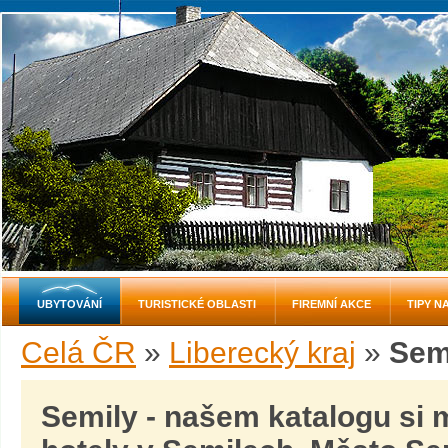
UBYTOVÁNÍ
TURISTICKÉ OBLASTI
FIREMNÍ AKCE
TIPY N
Celá ČR
»
Liberecký kraj
»
Sem
Semily - našem katalogu si 