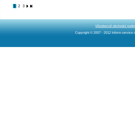
1
2
3
Všeobecné obchodní podm
Copyright © 2007 - 2012 Inform service c
Ncllw 브랜드
スーパー