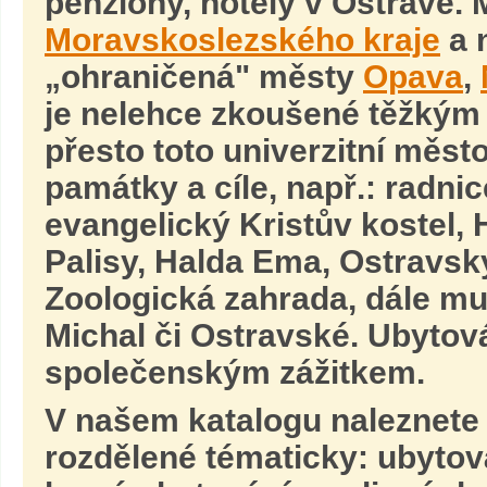
penziony, hotely v Ostravě. 
Moravskoslezského kraje
a n
„ohraničená" městy
Opava
,
je nelehce zkoušené těžkým 
přesto toto univerzitní město
památky a cíle, např.: radni
evangelický Kristův kostel,
Palisy, Halda Ema, Ostravský
Zoologická zahrada, dále m
Michal či Ostravské. Ubytová
společenským zážitkem.
V našem katalogu naleznete
rozdělené tématicky: ubytov