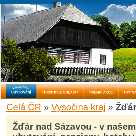
UBYTOVÁNÍ
TURISTICKÉ OBLASTI
FIREMNÍ AKCE
TIPY N
Celá ČR
»
Vysočina kraj
»
Žďár
Žďár nad Sázavou - v našem 