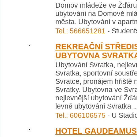
Domov mládeže ve Žďáru 
ubytování na Domově mlád
města. Ubytování v apart
Tel.: 566651281
- Student
REKREAČNÍ STŘEDIS
UBYTOVNA SVRATK
Ubytování Svratka, nejlev
Svratka, sportovní soustř
Svratce, pronájem hřiště 
Svratky. Ubytovna ve Svr
nejlevnější ubytování Žďá
levné ubytování Svratka ..
Tel.: 606106575
- U Stadi
HOTEL GAUDEAMUS