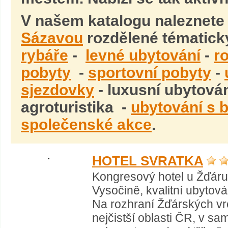
V našem katalogu naleznete
Sázavou
rozdělené tématick
rybáře
-
levné ubytování
-
r
pobyty
-
sportovní pobyty
-
sjezdovky
- luxusní ubytován
agroturistika -
ubytování s
společenské akce
.
HOTEL SVRATKA
Kongresový hotel u Žďáru
Vysočině, kvalitní ubyto
Na rozhraní Žďárských vr
nejčistší oblasti ČR, v s