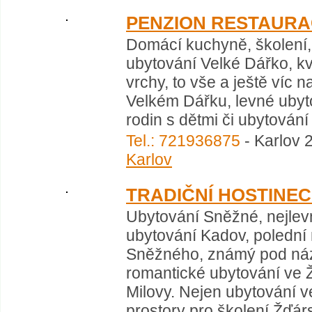
PENZION RESTAUR
Domácí kuchyně, školení,
ubytování Velké Dářko, kv
vrchy, to vše a ještě víc 
Velkém Dářku, levné ubyto
rodin s dětmi či ubytování p
Tel.: 721936875
- Karlov 
Karlov
TRADIČNÍ HOSTINEC
Ubytování Sněžné, nejlev
ubytování Kadov, polední
Sněžného, známý pod názv
romantické ubytování ve Ž
Milovy. Nejen ubytování v
prostory pro školení Žďársk