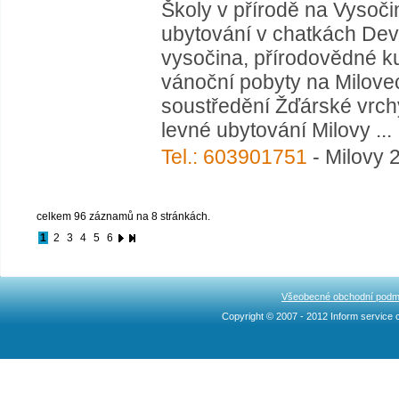
Školy v přírodě na Vysočin
ubytování v chatkách De
vysočina, přírodovědné ku
vánoční pobyty na Milove
soustředění Žďárské vrchy.
levné ubytování Milovy ...
Tel.: 603901751
- Milovy 
celkem 96 záznamů na 8 stránkách.
1
2
3
4
5
6
Všeobecné obchodní podm
Copyright © 2007 - 2012 Inform service c
Ncllw 브랜드
スーパー