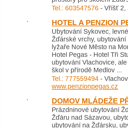
Tel.: 603547576
- Vříšť 2
HOTEL A PENZION 
Ubytování Sykovec, levné 
Žďárské vrchy, ubytování
lyžaře Nové Město na Mora
Hotel Pegas - Hotel Tři St
ubytování Vlachovice, ale
škol v přírodě Medlov ...
Tel.: 777559494
- Vlachov
www.penzionpegas.cz
DOMOV MLÁDEŽE PŘI
Prázdninové ubytování Žď
Žďáru nad Sázavou, ubytov
ubytování na Žďársku, u