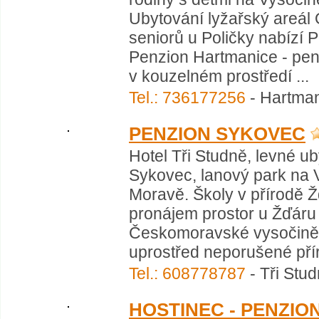
Ubytování lyžařský areál 
seniorů u Poličky nabízí 
Penzion Hartmanice - penzi
v kouzelném prostředí ...
Tel.: 736177256
- Hartman
PENZION SYKOVEC
Hotel Tři Studně, levné u
Sykovec, lanový park na 
Moravě. Školy v přírodě Ž
pronájem prostor u Žďáru
Českomoravské vysočině.
uprostřed neporušené přír
Tel.: 608778787
- Tři Stu
HOSTINEC - PENZIO