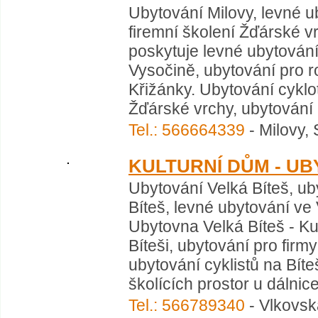
Ubytování Milovy, levné u
firemní školení Žďárské v
poskytuje levné ubytování
Vysočině, ubytování pro r
Křižánky. Ubytování cyklot
Žďárské vrchy, ubytování 
Tel.: 566664339
- Milovy,
KULTURNÍ DŮM - UB
Ubytování Velká Bíteš, uby
Bíteš, levné ubytování ve 
Ubytovna Velká Bíteš - Ku
Bíteši, ubytování pro firmy
ubytování cyklistů na Bít
školících prostor u dálnice
Tel.: 566789340
- Vlkovsk