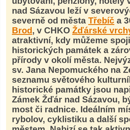
ubytování, penziony, hotely
nad Sázavou leží v severový
severně od města
Třebíč
a 3
Brod
, v CHKO
Žďárské vrch
atraktivní, kdy můžeme spoji
historických památek a záro
přírody v okolí města. Nejv
sv. Jana Nepomuckého na Zel
seznamu světového kulturní
historické památky jsou nap
Zámek Žďár nad Sázavou, býv
most či radnice. Ideálním mí
rybolov, cyklistiku a další s
městem. Nabizí se tak aktiv