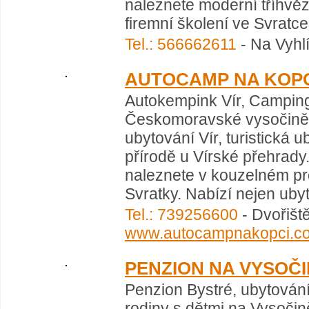
naleznete moderní tříhvěz
firemní školení ve Svratce 
Tel.: 566662611
- Na Vyhl
AUTOCAMP NA KOP
Autokempink Vír, Camping
Českomoravské vysočině,
ubytování Vír, turistická 
přírodě u Vírské přehrad
naleznete v kouzelném pro
Svratky. Nabízí nejen ubyt
Tel.: 739256600
- Dvořišt
www.autocampnakopci.c
PENZION NA VYSOČ
Penzion Bystré, ubytování
rodiny s dětmi na Vysoči