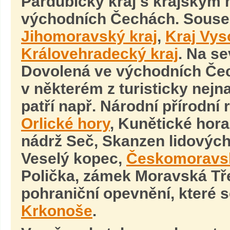
Pardubický kraj s krajský
východních Čechách. Soused
Jihomoravský kraj
,
Kraj Vys
Královehradecký kraj
. Na s
Dovolená ve východních Čec
v některém z turisticky nejn
patří např. Národní přírodní
Orlické hory
, Kunětické hor
nádrž Seč, Skanzen lidových
Veselý kopec,
Českomoravs
Polička, zámek Moravská Tř
pohraniční opevnění, které 
Krkonoše
.