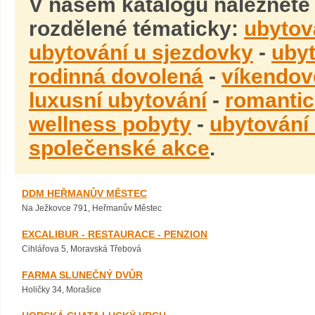
V našem katalogu naleznete
rozdělené tématicky:
ubytov
ubytování u sjezdovky
-
ubyt
rodinná dovolená
-
víkendov
luxusní ubytování
-
romantic
wellness pobyty
-
ubytování
společenské akce
.
DDM HEŘMANŮV MĚSTEC
Na Ježkovce 791, Heřmanův Městec
EXCALIBUR - RESTAURACE - PENZION
Cihlářova 5, Moravská Třebová
FARMA SLUNEČNÝ DVŮR
Holičky 34, Morašice