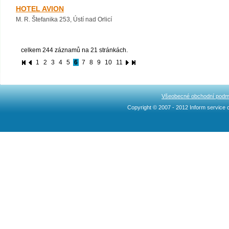
HOTEL AVION
M. R. Štefanika 253, Ústí nad Orlicí
celkem 244 záznamů na 21 stránkách.
1
2
3
4
5
6
7
8
9
10
11
Všeobecné obchodní podm
Copyright © 2007 - 2012 Inform service c
Ncllw 브랜드
スーパー