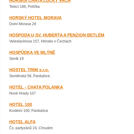
HORSKÁ CHATA LUCKÝ VRCH
Telecí 186, Polička
HORSKÝ HOTEL MORAVA
Dolní Morava 28
HOSPODA U SV. HUBERTA A PENZION BETLÉM
Veleslavínova 157, Hlinsko v Čechách
HOSPŮDKA VE MLÝNĚ
Seník 19
HOSTEL TRIM s.r.o.
Semtínská 56, Pardubice
HOTEL - CHATA POLANKA
Nové Hrady 107
HOTEL 100
Kostelní 100, Pardubice
HOTEL ALFA
Čs. partyzánů 24, Chrudim