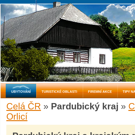
UBYTOVÁNÍ
TURISTICKÉ OBLASTI
FIREMNÍ AKCE
TIPY N
Celá ČR
»
Pardubický kraj
»
C
Orlicí