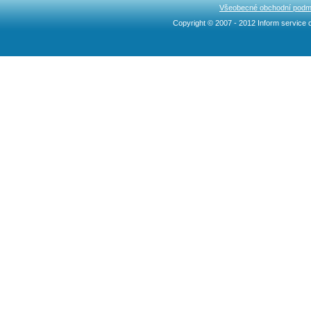
Všeobecné obchodní podm
Copyright © 2007 - 2012 Inform service c
Ncllw 브랜드
スーパー