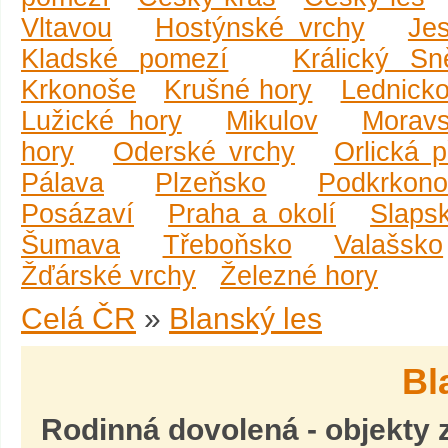
Vltavou
Hostýnské vrchy
Je
Kladské pomezí
Králický Sn
Krkonoše
Krušné hory
Lednicko
Lužické hory
Mikulov
Moravs
hory
Oderské vrchy
Orlická 
Pálava
Plzeňsko
Podkrkono
Posázaví
Praha a okolí
Slaps
Šumava
Třeboňsko
Valašsko
Žďárské vrchy
Železné hory
Celá ČR
»
Blanský les
Bl
Rodinná dovolená
- objekty