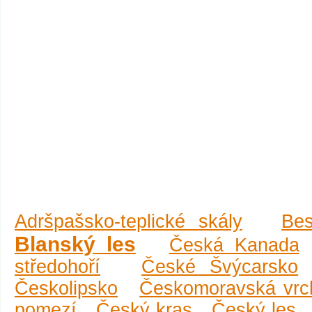
Adršpašsko-teplické skály
Be
Blanský les
Česká Kanada
středohoří
České Švýcarsko
Českolipsko
Českomoravská vrc
pomezí
Český kras
Český les