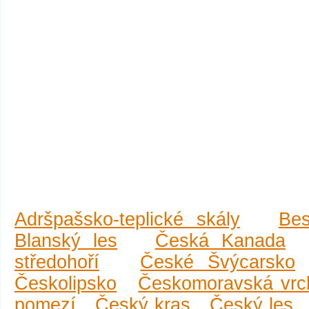
Adršpašsko-teplické skály
Be
Blanský les
Česká Kanada
středohoří
České Švýcarsko
Českolipsko
Českomoravská vrc
pomezí
Český kras
Český les