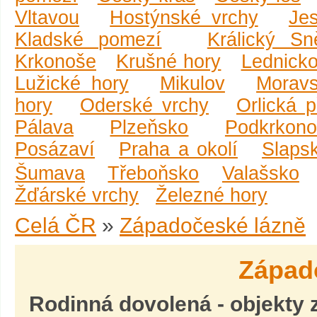
Vltavou
Hostýnské vrchy
Je
Kladské pomezí
Králický Sn
Krkonoše
Krušné hory
Lednicko
Lužické hory
Mikulov
Moravs
hory
Oderské vrchy
Orlická 
Pálava
Plzeňsko
Podkrkono
Posázaví
Praha a okolí
Slaps
Šumava
Třeboňsko
Valašsko
Žďárské vrchy
Železné hory
Celá ČR
»
Západočeské lázně
Západ
Rodinná dovolená
- objekty