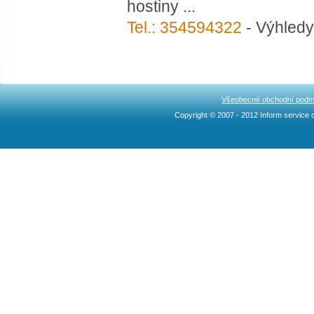
hostiny ...
Tel.: 354594322
- Výhledy
Všeobecné obchodní podm
Copyright © 2007 - 2012 Inform service c
Ncllw 브랜드
スーパー