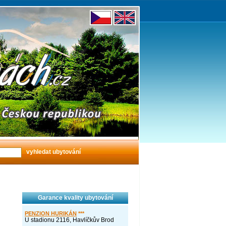
Garance kvality ubytování
PENZION HURIKÁN
***
U stadionu 2116, Havlíčkův Brod