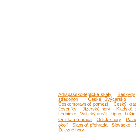
Adršpašsko-teplické skály
Beskydy
středohoří
České Švýcarsko
Českomoravské pomezí
Český kra
Jeseníky
Jizerské hory
Kladské 
Lednicko - Valtický areál
Lipno
Lužic
Orlická přehrada
Orlické hory
Pála
okolí
Slapská přehrada
Slovácko
Železné hory