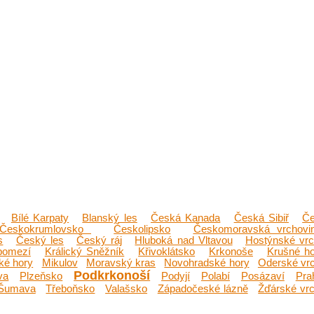
Bílé Karpaty
Blanský les
Česká Kanada
Česká Sibiř
Č
Českokrumlovsko
Českolipsko
Českomoravská vrchovi
s
Český les
Český ráj
Hluboká nad Vltavou
Hostýnské vr
pomezí
Králický Sněžník
Křivoklátsko
Krkonoše
Krušné h
ké hory
Mikulov
Moravský kras
Novohradské hory
Oderské vr
Podkrkonoší
va
Plzeňsko
Podyjí
Polabí
Posázaví
Pra
Šumava
Třeboňsko
Valašsko
Západočeské lázně
Žďárské vr