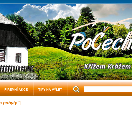
FIREMNÍ AKCE
TIPY NA VÝLET
s pobyty"
]