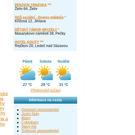
PENZION TRNÁVKA
***
Želiv 64, Želiv
SOŠ sociální - Domov mládeže
*
Křížová 12, Jihlava
DĚTSKÝ TÁBOR HRYZELY
*
Masarykovo náměstí 38, Pečky
HOTEL KOUTY
***
Rejčkov 20, Ledeč nad Sázavou
Pátek
Sobota
Neděle
27 °C
28 °C
31 °C
Předpověď počasí
eské
na
Informace na cesty
chy
ory
Dopravní zpravodajství
chy
Jízdní řády
Mapy
ha a
Cyklotrasy
chy
Stavy řek
Sněhové zpravodajství