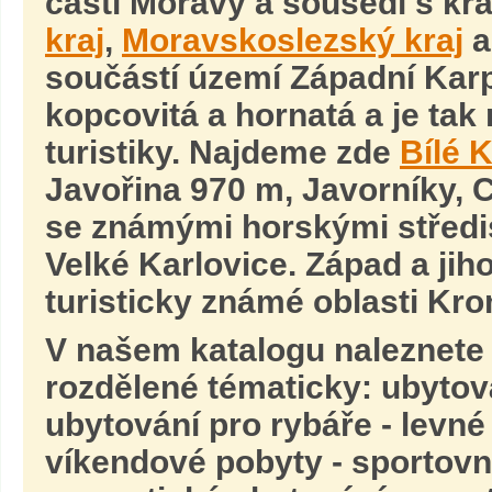
části Moravy a sousedí s kra
kraj
,
Moravskoslezský kraj
a
součástí území Západní Karp
kopcovitá a hornatá a je tak
turistiky. Najdeme zde
Bílé 
Javořina 970 m, Javorníky, 
se známými horskými středi
Velké Karlovice. Západ a jih
turisticky známé oblasti Kr
V našem katalogu naleznete
rozdělené tématicky: ubytová
ubytování pro rybáře - levné
víkendové pobyty - sportovní