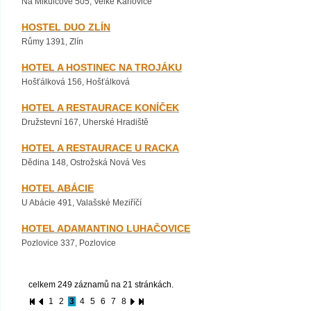
Na Mikulcově 505, Velké Karlovice
HOSTEL DUO ZLÍN
Růmy 1391, Zlín
HOTEL A HOSTINEC NA TROJÁKU
Hošťálková 156, Hošťálková
HOTEL A RESTAURACE KONÍČEK
Družstevní 167, Uherské Hradiště
HOTEL A RESTAURACE U RACKA
Dědina 148, Ostrožská Nová Ves
HOTEL ABÁCIE
U Abácie 491, Valašské Meziříčí
HOTEL ADAMANTINO LUHAČOVICE
Pozlovice 337, Pozlovice
celkem 249 záznamů na 21 stránkách.
1
2
3
4
5
6
7
8