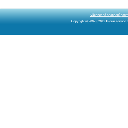
Všeobecné obchodní podm
Copyright © 2007 - 2012 Inform service c
Ncllw 브랜드
スーパー