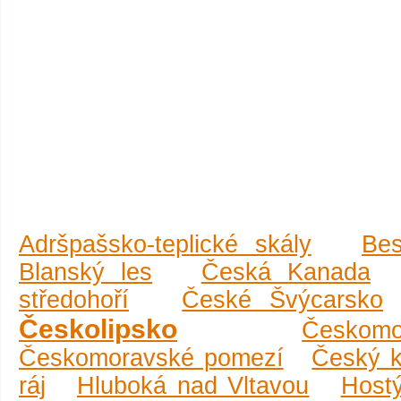
Adršpašsko-teplické skály
Be
Blanský les
Česká Kanada
středohoří
České Švýcarsko
Českolipsko
Českomo
Českomoravské pomezí
Český k
ráj
Hluboká nad Vltavou
Host