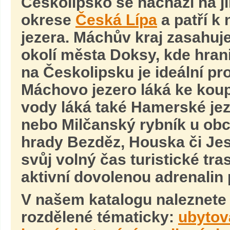
Českolipsko se nachází na 
okrese
Česká Lípa
a patří k
jezera. Máchův kraj zasahuj
okolí města Doksy, kde hra
na Českolipsku je ideální p
Máchovo jezero láká ke koup
vody láká také Hamerské je
nebo Milčanský rybník u obc
hrady Bezděz, Houska či Jes
svůj volný čas turistické tra
aktivní dovolenou adrenalin p
V našem katalogu naleznete
rozdělené tématicky:
ubytov