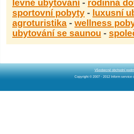
levné ubytování
-
rodinná do
sportovní pobyty
-
luxusní u
agroturistika
-
wellness pob
ubytování se saunou
-
spole
Všeobecné obchodní podm
Copyright © 2007 - 2012 Inform service c
Ncllw 브랜드
スーパー