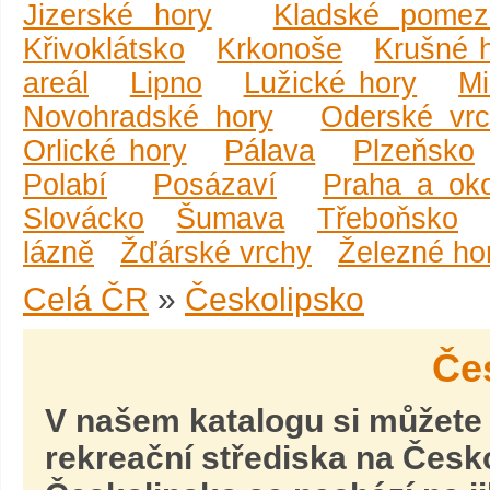
Jizerské hory
Kladské pomez
Křivoklátsko
Krkonoše
Krušné 
areál
Lipno
Lužické hory
Mi
Novohradské hory
Oderské vr
Orlické hory
Pálava
Plzeňsko
Polabí
Posázaví
Praha a oko
Slovácko
Šumava
Třeboňsko
lázně
Žďárské vrchy
Železné ho
Celá ČR
»
Českolipsko
Če
V našem katalogu si můžete v
rekreační střediska na Česko