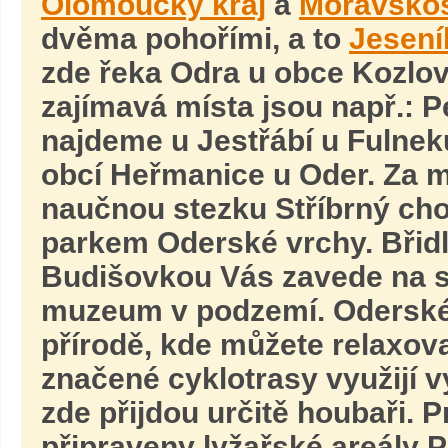
Olomoucký kraj
a
Moravskos
dvěma pohořími, a to
Jesení
zde řeka Odra u obce Kozlov
zajímavá místa jsou např.: Pe
najdeme u Jestřábí u Fulnek
obcí Heřmanice u Oder. Za m
naučnou stezku Stříbrný cho
parkem Oderské vrchy. Břid
Budišovkou Vás zavede na sta
muzeum v podzemí. Oderské v
přírodě, kde můžete relaxov
značené cyklotrasy využijí vy
zde přijdou určitě houbaři. 
připraveny lyžařské areály P