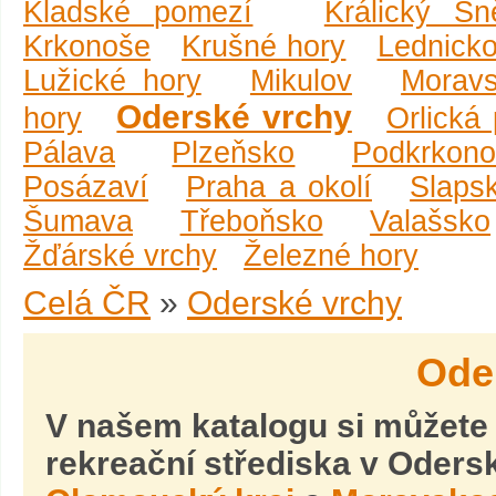
Kladské pomezí
Králický Sn
Krkonoše
Krušné hory
Lednicko
Lužické hory
Mikulov
Moravs
Oderské vrchy
hory
Orlická
Pálava
Plzeňsko
Podkrkono
Posázaví
Praha a okolí
Slaps
Šumava
Třeboňsko
Valašsko
Žďárské vrchy
Železné hory
Celá ČR
»
Oderské vrchy
Ode
V našem katalogu si můžete 
rekreační střediska v Oders