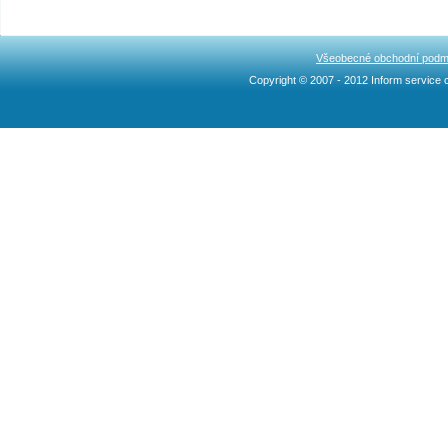
Všeobecné obchodní podm
Copyright © 2007 - 2012 Inform service c
Ncllw 브랜드
スーパー