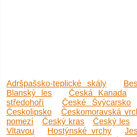
Adršpašsko-teplické skály
Be
Blanský les
Česká Kanada
středohoří
České Švýcarsko
Českolipsko
Českomoravská vrc
pomezí
Český kras
Český les
Vltavou
Hostýnské vrchy
Je